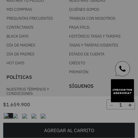
RASTREA TU PEDIDO
NUESTRAS TIENDAS
MIS COMPRAS
QUIÉNES SOMOS
PREGUNTAS FRECUENTES
TRABAJA CON NOSOTROS
CONTÁCTANOS
PAGA FÁCIL
BLACK DAYS
HISTÓRICO TASAS Y TARIFAS
DÍA DE MADRES
TASAS Y TARIFAS VIGENTES
DÍA DE PADRES
ESTADO DE CUENTA
HOT DAYS
CRÉDITO
PRIMATÓN
POLÍTICAS
SÍGUENOS
NUESTROS TÉRMINOS Y
CONDICIONES
FACEBOOK
POLÍTICA DE CAMBIOS
－
＋
$
1
.
659
.
900
INSTAGRAM
TRATAMIENTO DE DATOS
PERSONALES
TIK TOK
TÉRMINOS Y CONDICIONES
YOUTUBE
PROMOCIONALES
AGREGAR AL CARRITO