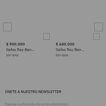
$
900
.
000
$
680
.
000
Gafas Ray-Ban
Gafas Ray-Ban
0RB3548N002/9351
0RB3782003/8050
RAY-BAN
RAY-BAN
ÚNETE A NUESTRO NEWSLETTER