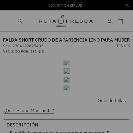
50% OFF EN ZIKLUZ
FALDA SHORT CRUDO DE APARIENCIA LINO PARA MUJER
SKU
:
7704122625402
TENNIS
VENDIDO POR:
TENNIS
Guía de tallas
¿Qué es una Manzanita?
DESCRIPCIÓN
¡El estilo fresco y chic que estabas buscando! El