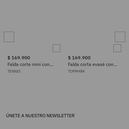
$
169
.
900
$
169
.
900
Falda corte mini con
Falda corta evasé con
ruedo curvo estilo tenis
cintura fruncida en
TENNIS
TOPMARK
en lino blanco para mujer
algodón blanco para
mujer
ÚNETE A NUESTRO NEWSLETTER