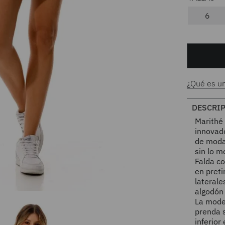
6
¿Qué es u
DESCRI
Marithé
innovad
de moda
sin lo m
Falda co
en preti
lateral
algodón
La model
prenda s
inferior 