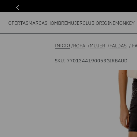
OFERTAS
MARCAS
HOMBRE
MUJER
CLUB ORIGIN
EMONKEY
F
ROPA
MUJER
FALDAS
SKU
:
7701344190053
GIRBAUD