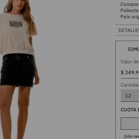
Compos
Poliest
País ori
DETALLE
SIM
Valor de
Cantida
CUOTA 
¡Sólo ne