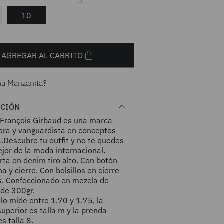
10
AGREGAR AL CARRITO
na Manzanita?
PCIÓN
 François Girbaud es una marca
ora y vanguardista en conceptos
.Descubre tu outfit y no te quedes
ejor de la moda internacional.
rta en denim tiro alto. Con botón
na y cierre. Con bolsillos en cierre
es. Confeccionado en mezcla de
 de 300gr.
o mide entre 1.70 y 1.75, la
uperior es talla m y la prenda
es talla 8.