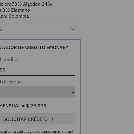
ición:73% Algodon,24%
er,3% Elastano
gen: Colombia
S
ULADOR DE CRÉDITO EMONKEY
l crédito
d de cuotas
MENSUAL =
$
29
.
979
SOLICITAR CRÉDITO
cesitas tu cédula y aprobamos en minutos!