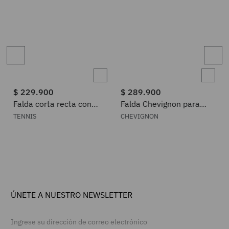
$
229
.
900
$
289
.
900
Falda corta recta con
Falda Chevignon para
borde crochet y flecos de
Mujer 441H000
TENNIS
CHEVIGNON
algodón marfil para mujer
ÚNETE A NUESTRO NEWSLETTER