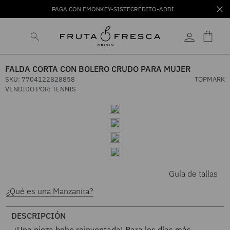
PAGA CON EMONKEY-SISTECRÉDITO-ADDI
FALDA CORTA CON BOLERO CRUDO PARA MUJER
SKU
:
7704122828858
TOPMARK
VENDIDO POR:
TENNIS
Guía de tallas
¿Qué es una Manzanita?
DESCRIPCIÓN
¡Una pieza boho reinventada! Para los días más