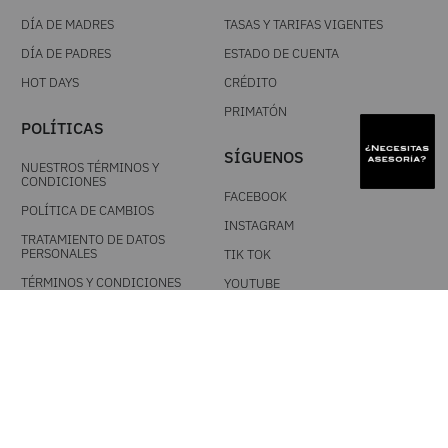
DÍA DE MADRES
TASAS Y TARIFAS VIGENTES
DÍA DE PADRES
ESTADO DE CUENTA
HOT DAYS
CRÉDITO
PRIMATÓN
POLÍTICAS
SÍGUENOS
NUESTROS TÉRMINOS Y
CONDICIONES
FACEBOOK
POLÍTICA DE CAMBIOS
INSTAGRAM
TRATAMIENTO DE DATOS
PERSONALES
TIK TOK
TÉRMINOS Y CONDICIONES
YOUTUBE
PROMOCIONALES
DESCARGA NUESTRA APP