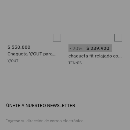
$
550
.
000
20%
$
239
.
920
a
Chaqueta Y/OUT para
chaqueta fit relajado con
Hombre MS1140
bolsillo angular en denim
Y/OUT
TENNIS
para hombre
ÚNETE A NUESTRO NEWSLETTER