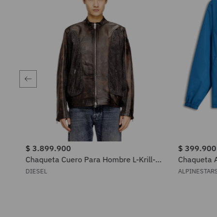
$
3
.
899
.
900
$
399
.
900
Chaqueta Cuero Para Hombre L-Krill-
Chaqueta A
Dnm Diesel
Chromium 
DIESEL
ALPINESTAR