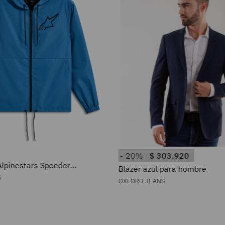
20%
$
303
.
920
lpinestars Speeder
Blazer azul para hombre
Windbreaker
S
OXFORD JEANS