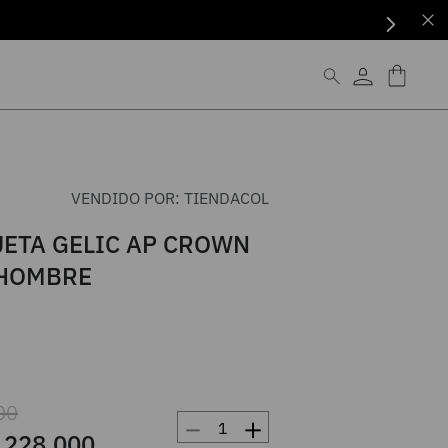
VENDIDO POR:
TIENDACOL
ETA GELIC AP CROWN
 HOMBRE
00
－
＋
228
.
000