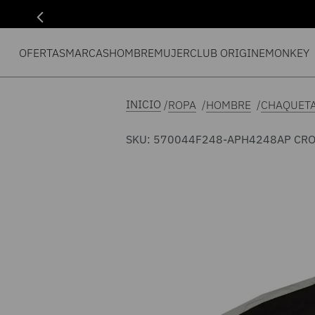
OFERTAS
MARCAS
HOMBRE
MUJER
CLUB ORIGIN
EMONKEY
ROPA
HOMBRE
CHAQUET
SKU
:
570044F248-APH4248
AP CR