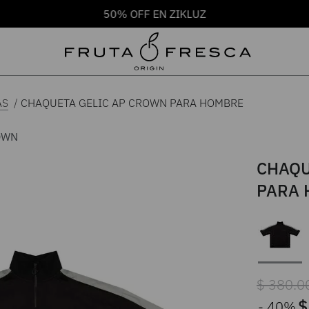
50% OFF EN ZIKLUZ
CHAQUETA GELIC AP CROWN PARA HOMBRE
AS
OWN
CHAQU
PARA
$
380
.
0
$
40%