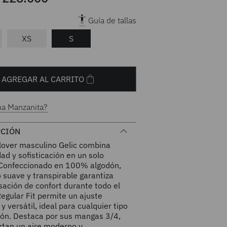
Guía de tallas
XS
S
AGREGAR AL CARRITO
na Manzanita?
PCIÓN
llover masculino Gelic combina
d y sofisticación en un solo
 Confeccionado en 100% algodón,
o suave y transpirable garantiza
ación de confort durante todo el
Regular Fit permite un ajuste
 y versátil, ideal para cualquier tipo
ión. Destaca por sus mangas 3/4,
rtan un aire moderno y