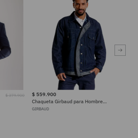
$
559
.
900
$
5
$
379
.
900
Chaqueta Girbaud para Hombre
Cha
GM3200257N000AZO
82
GIRBAUD
AME