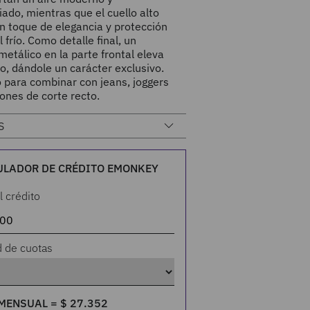
iado, mientras que el cuello alto
n toque de elegancia y protección
l frío. Como detalle final, un
metálico en la parte frontal eleva
o, dándole un carácter exclusivo.
 para combinar con jeans, joggers
ones de corte recto.
S
ULADOR DE CRÉDITO EMONKEY
l crédito
d de cuotas
MENSUAL =
$
27
.
352