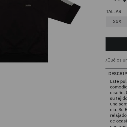
XXS
¿Qué es u
DESCRI
Este pu
comodida
diseño.
su tejid
una sens
día. Su 
relajado
de ocas
que apo