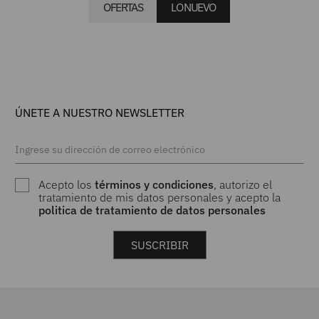
OFERTAS
LO NUEVO
$
134
.
900
$
389
.
900
Boxer para hombre pack x2
Calzado blanco para mujer
OXFORD JEANS
OXFORD JEANS