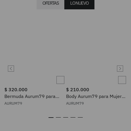
OFERTAS
LO NUEVO
$
320
.
000
$
210
.
000
Bermuda Aurum79 para
Body Aurum79 para Mujer
Hombre 198
203
AURUM79
AURUM79