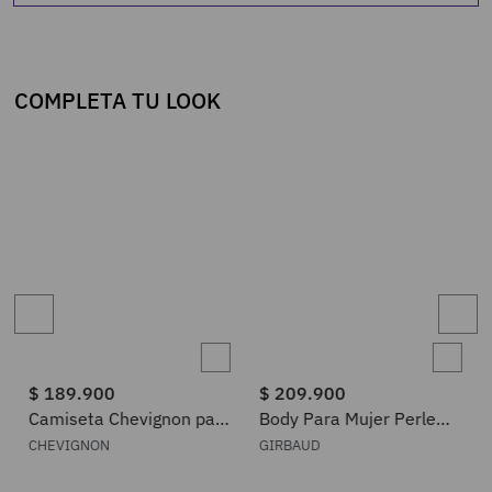
COMPLETA TU LOOK
$
189
.
900
$
209
.
900
Camiseta Chevignon para
Body Para Mujer Perle
Mujer 702H035
Girbaud
CHEVIGNON
GIRBAUD