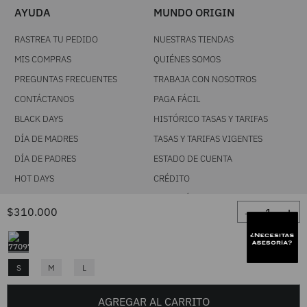
AYUDA
MUNDO ORIGIN
RASTREA TU PEDIDO
NUESTRAS TIENDAS
MIS COMPRAS
QUIÉNES SOMOS
PREGUNTAS FRECUENTES
TRABAJA CON NOSOTROS
CONTÁCTANOS
PAGA FÁCIL
BLACK DAYS
HISTÓRICO TASAS Y TARIFAS
DÍA DE MADRES
TASAS Y TARIFAS VIGENTES
DÍA DE PADRES
ESTADO DE CUENTA
HOT DAYS
CRÉDITO
PRIMATÓN
POLÍTICAS
－
＋
$
310
.
000
SÍGUENOS
NUESTROS TÉRMINOS Y
CONDICIONES
FACEBOOK
POLÍTICA DE CAMBIOS
S
M
L
INSTAGRAM
TRATAMIENTO DE DATOS
PERSONALES
TIK TOK
AGREGAR AL CARRITO