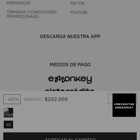
PERSONALES
TIK TOK
TÉRMINOS Y CONDICIONES
YOUTUBE
PROMOCIONALES
DESCARGA NUESTRA APP
MEDIOS DE PAGO
－
＋
40%
$
420
.
000
$
252
.
000
UNA MARCA TIENDACOL S.A.S. / Línea única 604 444 0101 - Resto del
XS
país 01 8000 417 7777 / TODOS LOS DERECHOS RESERVADOS FRUTA
FRESCA 2026. Desarrollado por