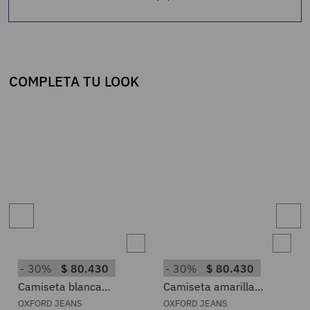
COMPLETA TU LOOK
30%
$
80
.
430
30%
$
80
.
430
Camiseta blanca
Camiseta amarilla
estampado frontal para
estampado frontal para
OXFORD JEANS
OXFORD JEANS