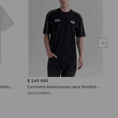
$
149
.
900
$
2
ombre
Camiseta Americanino para Hombre
Cam
849G019
M1
AMERICANINO
SUP