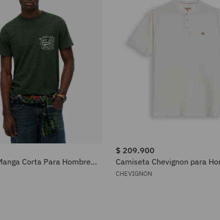
$
209
.
900
Manga Corta Para Hombre
Camiseta Chevignon para H
 Relaxed Tee Superdry
601H007
CHEVIGNON