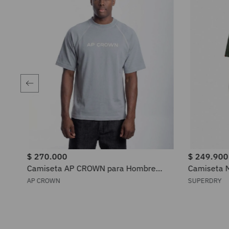
$
270
.
000
$
249
.
900
0
.
000
Camiseta AP CROWN para Hombre
Camiseta 
APH25602
Industrial
AP CROWN
SUPERDRY