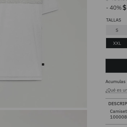
$
40%
S
XXL
Acumulas
¿Qué es u
DESCRI
Camiset
100008