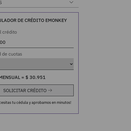
S
ULADOR DE CRÉDITO EMONKEY
l crédito
d de cuotas
MENSUAL =
$
30
.
951
SOLICITAR CRÉDITO
cesitas tu cédula y aprobamos en minutos!