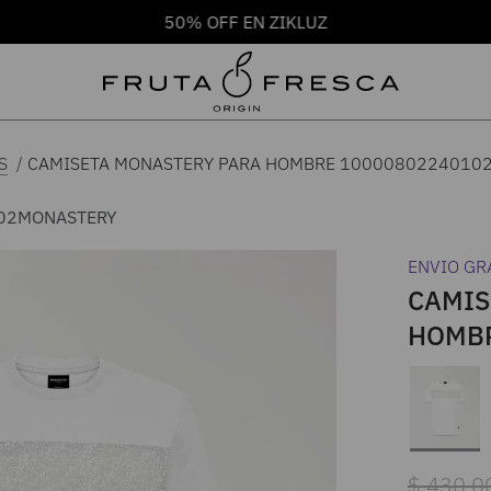
50% OFF EN ZIKLUZ
CAMISETA MONASTERY PARA HOMBRE 1000080224010
S
02
MONASTERY
ENVIO GR
CAMIS
HOMBR
$
430
.
0