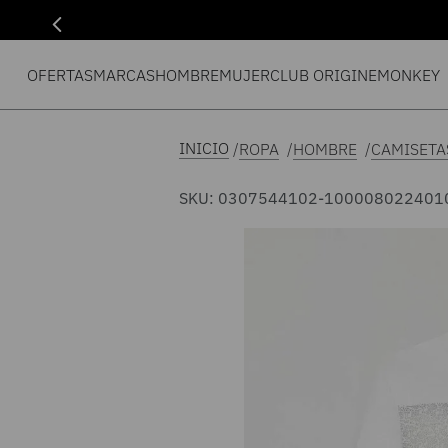
OFERTAS
MARCAS
HOMBRE
MUJER
CLUB ORIGIN
EMONKEY
ROPA
HOMBRE
CAMISETA
SKU
:
0307544102-100008022401