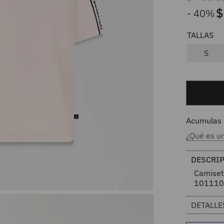
$
40%
S
Acumulas
¿Qué es u
DESCRI
Camiset
101110
DETALLE