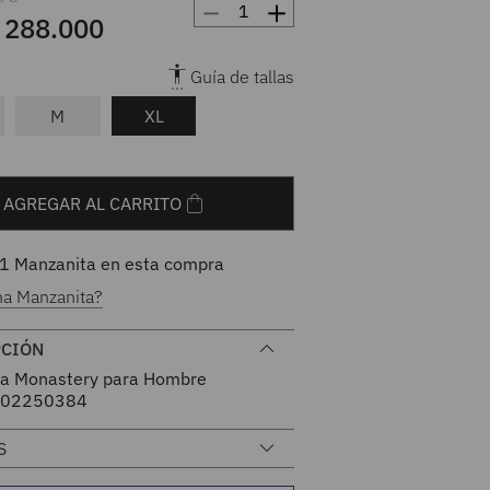
－
＋
288
.
000
Guía de tallas
M
XL
AGREGAR AL CARRITO
1
Manzanita en esta compra
na Manzanita?
PCIÓN
a Monastery para Hombre
02250384
S