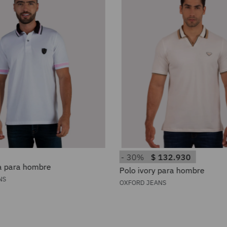
30%
$
132
.
930
a para hombre
Polo ivory para hombre
NS
OXFORD JEANS