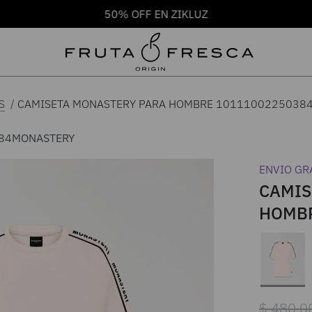
50% OFF EN ZIKLUZ
CAMISETA MONASTERY PARA HOMBRE 1011100225038
S
84
MONASTERY
ENVIO GR
CAMIS
HOMBR
$
480
.
0