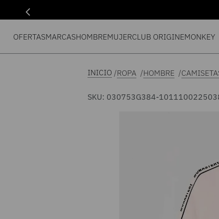
OFERTAS
MARCAS
HOMBRE
MUJER
CLUB ORIGIN
EMONKEY
ROPA
HOMBRE
CAMISETA
SKU
:
030753G384-101110022503