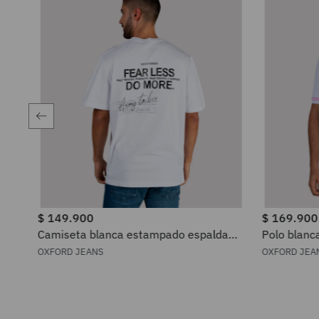
$
149
.
900
$
169
.
900
Camiseta blanca estampado espalda
Polo blanc
para hombre
OXFORD JEANS
OXFORD JEA