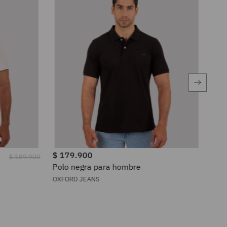
$
179
.
900
$
1
$
189
.
900
Polo negra para hombre
Pol
OXFORD JEANS
OXF