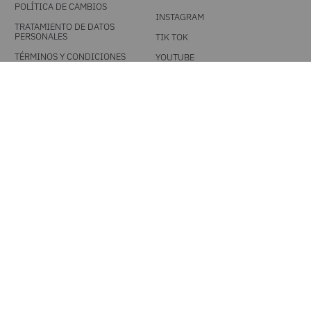
POLÍTICA DE CAMBIOS
INSTAGRAM
TRATAMIENTO DE DATOS
PERSONALES
TIK TOK
TÉRMINOS Y CONDICIONES
YOUTUBE
PROMOCIONALES
DESCARGA NUESTRA APP
MEDIOS DE PAGO
UNA MARCA TIENDACOL S.A.S. / Línea única 604 444 0101 - Resto del