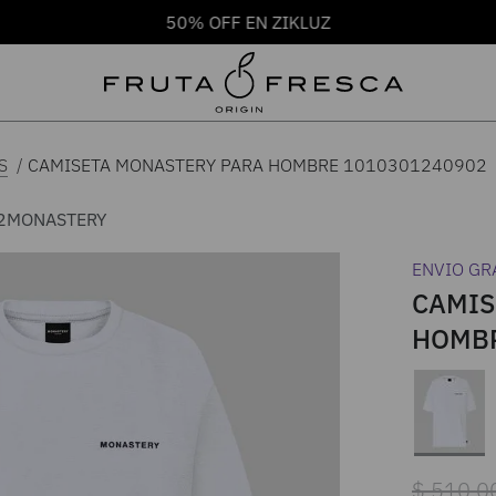
50% OFF EN ZIKLUZ
CAMISETA MONASTERY PARA HOMBRE 1010301240902
S
2
MONASTERY
ENVIO GR
CAMIS
HOMBR
$
510
.
0