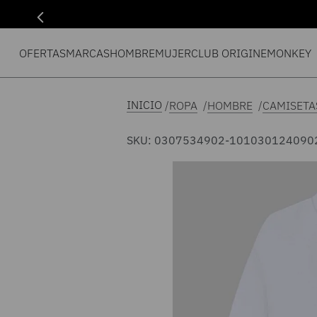
OFERTAS
MARCAS
HOMBRE
MUJER
CLUB ORIGIN
EMONKEY
ROPA
HOMBRE
CAMISETA
SKU
:
0307534902-101030124090