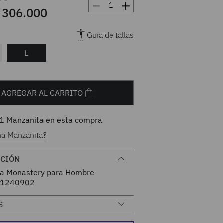
－
＋
306
.
000
Guía de tallas
L
AGREGAR AL CARRITO
1
Manzanita en esta compra
na Manzanita?
PCIÓN
a Monastery para Hombre
1240902
S