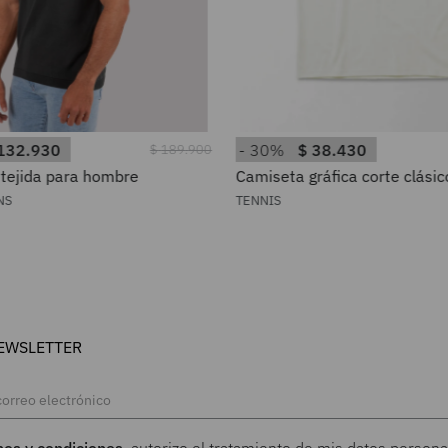
132
.
930
30%
$
38
.
430
$
189
.
900
 tejida para hombre
Camiseta gráfica corte clásic
perro en algodón blanco par
NS
TENNIS
EWSLETTER