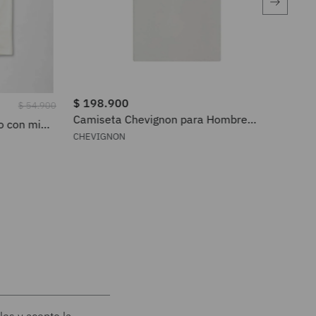
$
198
.
900
$
2
$
54
.
900
Camiseta Chevignon para Hombre
Cam
o con mini
601H016
64
a hombre
CHEVIGNON
CHE