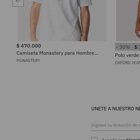
$
470
.
000
30%
$
0
.
000
Camiseta Monastery para Hombre
Polo verde
1001100361402
MONASTERY
OXFORD JEA
ÚNETE A NUESTRO N