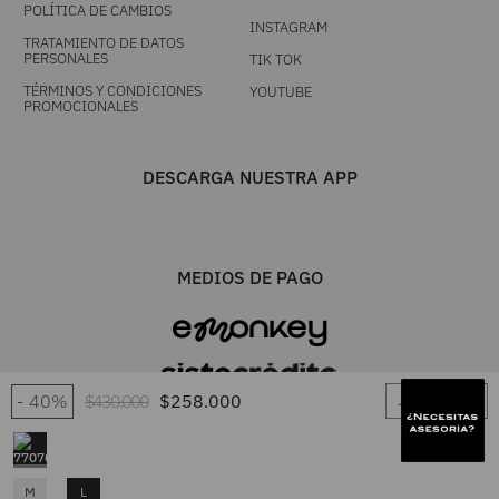
POLÍTICA DE CAMBIOS
INSTAGRAM
TRATAMIENTO DE DATOS
PERSONALES
TIK TOK
TÉRMINOS Y CONDICIONES
YOUTUBE
PROMOCIONALES
DESCARGA NUESTRA APP
MEDIOS DE PAGO
－
＋
40%
$
430
.
000
$
258
.
000
UNA MARCA TIENDACOL S.A.S. / Línea única 604 444 0101 - Resto del
M
L