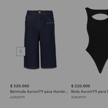
$
320
.
000
$
210
.
000
Bermuda Aurum79 para Hombre
Body Aurum79 para 
198
AURUM79
AURUM79