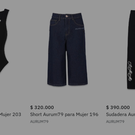
$
320
.
000
$
390
.
000
Mujer 203
Short Aurum79 para Mujer 196
Sudadera Au
216
AURUM79
AURUM79