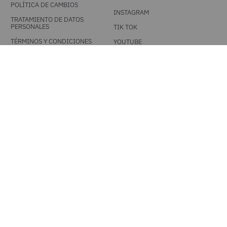
POLÍTICA DE CAMBIOS
INSTAGRAM
TRATAMIENTO DE DATOS
PERSONALES
TIK TOK
TÉRMINOS Y CONDICIONES
YOUTUBE
PROMOCIONALES
DESCARGA NUESTRA APP
MEDIOS DE PAGO
UNA MARCA TIENDACOL S.A.S. / Línea única 604 444 0101 - Resto del