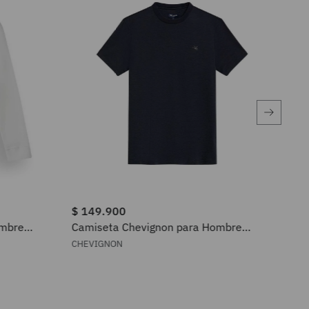
$
149
.
900
$
1
ombre
Camiseta Chevignon para Hombre
Cam
641H040
84
CHEVIGNON
AME