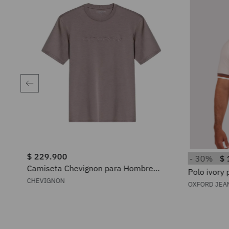
$
229
.
900
30%
$
0
.
000
Camiseta Chevignon para Hombre
Polo ivory
642H024
CHEVIGNON
OXFORD JEA