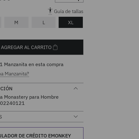
Guía de tallas
M
L
XL
AGREGAR AL CARRITO
1
Manzanita en esta compra
na Manzanita?
PCIÓN
a Monastery para Hombre
02240121
S
ULADOR DE CRÉDITO EMONKEY