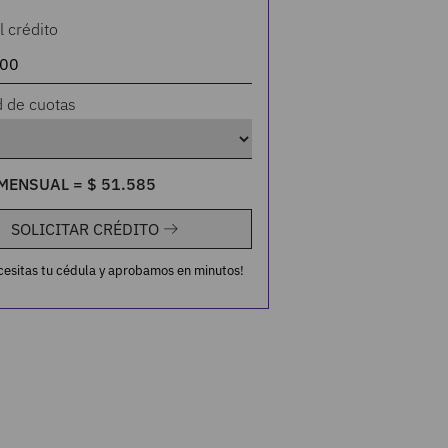
l crédito
d de cuotas
MENSUAL =
$
51
.
585
SOLICITAR CRÉDITO
cesitas tu cédula y aprobamos en minutos!