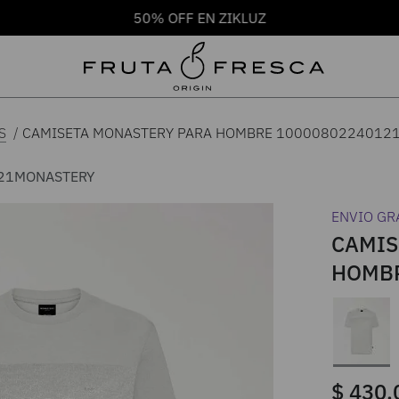
50% OFF EN ZIKLUZ
CAMISETA MONASTERY PARA HOMBRE 1000080224012
S
21
MONASTERY
ENVIO GR
CAMIS
HOMBR
$
430
.