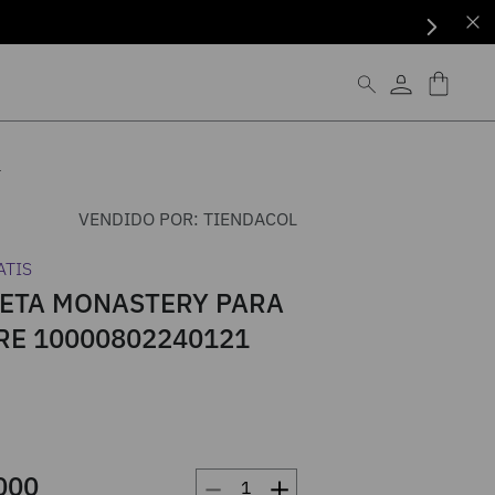
1
VENDIDO POR:
TIENDACOL
ATIS
ETA MONASTERY PARA
E 10000802240121
－
＋
000