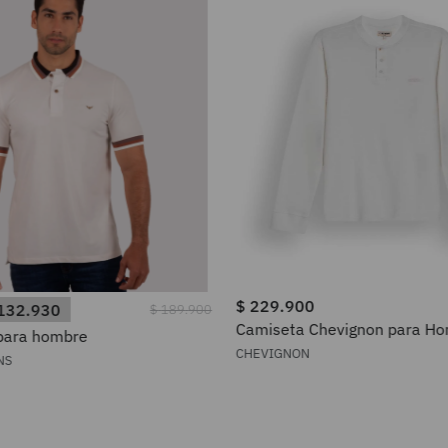
$
229
.
900
132
.
930
$
189
.
900
Camiseta Chevignon para H
 para hombre
641H019
CHEVIGNON
NS