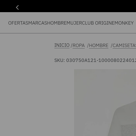
OFERTAS
MARCAS
HOMBRE
MUJER
CLUB ORIGIN
EMONKEY
ROPA
HOMBRE
CAMISETA
SKU
:
030750A121-100008022401