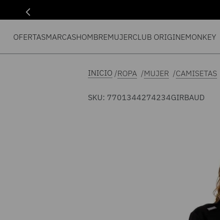
OFERTAS
MARCAS
HOMBRE
MUJER
CLUB ORIGIN
EMONKEY
ROPA
MUJER
CAMISETAS
SKU
:
7701344274234
GIRBAUD