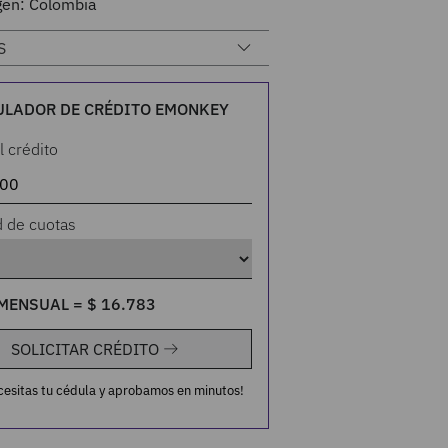
gen: Colombia
S
ULADOR DE CRÉDITO EMONKEY
l crédito
d de cuotas
MENSUAL =
$
16
.
783
SOLICITAR CRÉDITO
cesitas tu cédula y aprobamos en minutos!