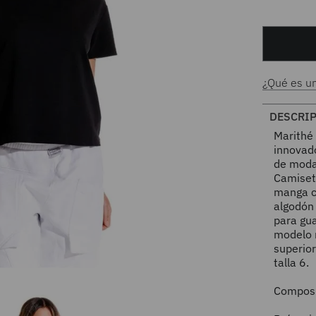
¿Qué es u
DESCRI
Marithé
innovad
de moda
Camiseta
manga c
algodón 
para gu
modelo 
superior
talla 6.
Compos