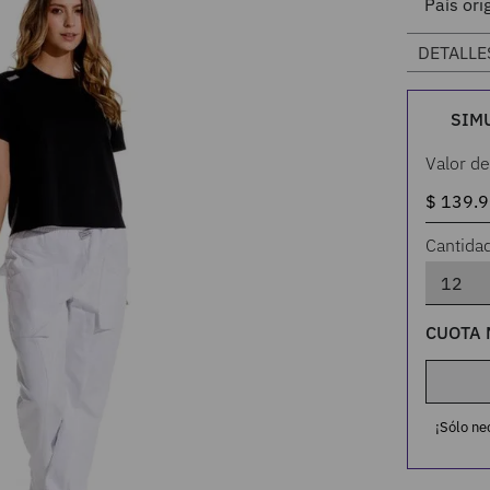
País ori
DETALLE
SIM
Valor de
Cantida
CUOTA 
¡Sólo ne