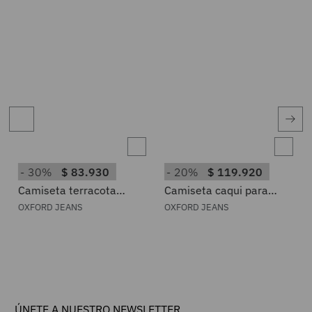
30%
$
83
.
930
20%
$
119
.
920
Camiseta terracota
Camiseta caqui para
oversize para hombre
hombre
OXFORD JEANS
OXFORD JEANS
ÚNETE A NUESTRO NEWSLETTER