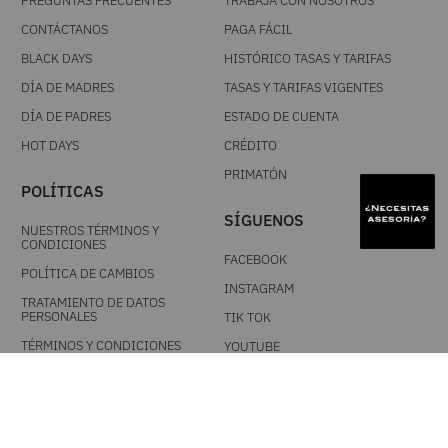
PREGUNTAS FRECUENTES
TRABAJA CON NOSOTROS
CONTÁCTANOS
PAGA FÁCIL
BLACK DAYS
HISTÓRICO TASAS Y TARIFAS
DÍA DE MADRES
TASAS Y TARIFAS VIGENTES
DÍA DE PADRES
ESTADO DE CUENTA
HOT DAYS
CRÉDITO
PRIMATÓN
POLÍTICAS
SÍGUENOS
NUESTROS TÉRMINOS Y
CONDICIONES
FACEBOOK
POLÍTICA DE CAMBIOS
INSTAGRAM
TRATAMIENTO DE DATOS
PERSONALES
TIK TOK
TÉRMINOS Y CONDICIONES
YOUTUBE
PROMOCIONALES
DESCARGA NUESTRA APP