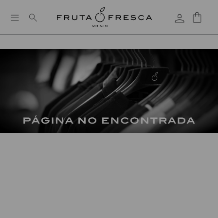
PAGA CON EMONKEY-SISTECRÉDITO-ADDI
PÁGINA NO ENCONTRADA
Esta página está perdida junto con las medias que llevas
semanas buscando.