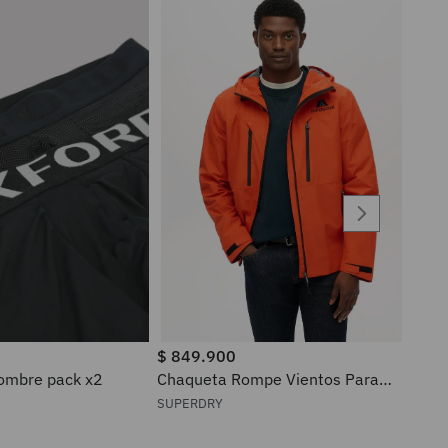
$
849
.
900
ra hombre pack x2
Chaqueta Rompe Vientos Para
Hombre Waterproof Superdry
SUPERDRY