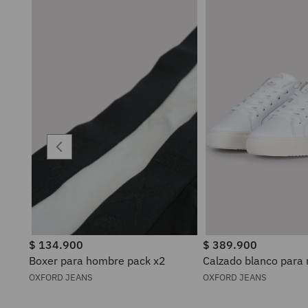
$
134
.
900
$
389
.
900
Boxer para hombre pack x2
Calzado blanco para
OXFORD JEANS
OXFORD JEANS