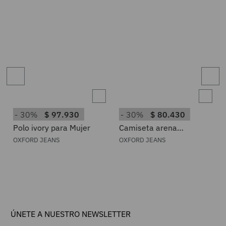
30%
$
97
.
930
30%
$
80
.
430
Polo ivory para Mujer
Camiseta arena
estampado frontal para
OXFORD JEANS
OXFORD JEANS
mujer
ÚNETE A NUESTRO NEWSLETTER