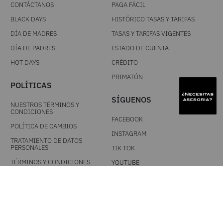
CONTÁCTANOS
PAGA FÁCIL
BLACK DAYS
HISTÓRICO TASAS Y TARIFAS
DÍA DE MADRES
TASAS Y TARIFAS VIGENTES
DÍA DE PADRES
ESTADO DE CUENTA
HOT DAYS
CRÉDITO
PRIMATÓN
POLÍTICAS
SÍGUENOS
NUESTROS TÉRMINOS Y
CONDICIONES
FACEBOOK
POLÍTICA DE CAMBIOS
INSTAGRAM
TRATAMIENTO DE DATOS
PERSONALES
TIK TOK
TÉRMINOS Y CONDICIONES
YOUTUBE
PROMOCIONALES
DESCARGA NUESTRA APP