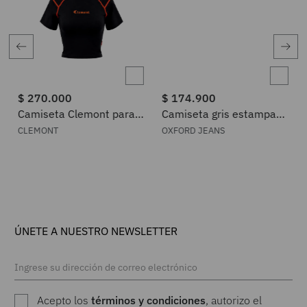
$
270
.
000
$
174
.
900
Camiseta Clemont para
Camiseta gris estampado
Mujer 12130501
frontal para mujer
CLEMONT
OXFORD JEANS
ÚNETE A NUESTRO NEWSLETTER
Acepto los
términos y condiciones
, autorizo el