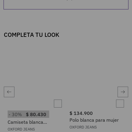
COMPLETA TU LOOK
$
134
.
900
30%
$
80
.
430
Polo blanca para mujer
Camiseta blanca
estampado frontal para
OXFORD JEANS
OXFORD JEANS