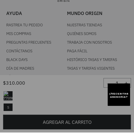
AYUDA
MUNDO ORIGIN
RASTREA TU PEDIDO
NUESTRAS TIENDAS
MIS COMPRAS
QUIÉNES SOMOS
PREGUNTAS FRECUENTES
TRABAJA CON NOSOTROS
CONTÁCTANOS
PAGA FÁCIL
BLACK DAYS
HISTÓRICO TASAS Y TARIFAS
DÍA DE MADRES
TASAS Y TARIFAS VIGENTES
DÍA DE PADRES
ESTADO DE CUENTA
－
＋
$
310
.
000
HOT DAYS
CRÉDITO
PRIMATÓN
POLÍTICAS
S
SÍGUENOS
NUESTROS TÉRMINOS Y
CONDICIONES
FACEBOOK
AGREGAR AL CARRITO
POLÍTICA DE CAMBIOS
INSTAGRAM
TRATAMIENTO DE DATOS