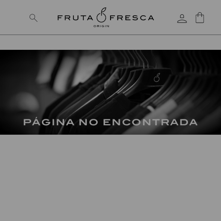
PAGA CON EMONKEY-SISTECRÉDITO-ADDI
PÁGINA NO ENCONTRADA
Esta página está perdida junto con las medias que llevas
semanas buscando.