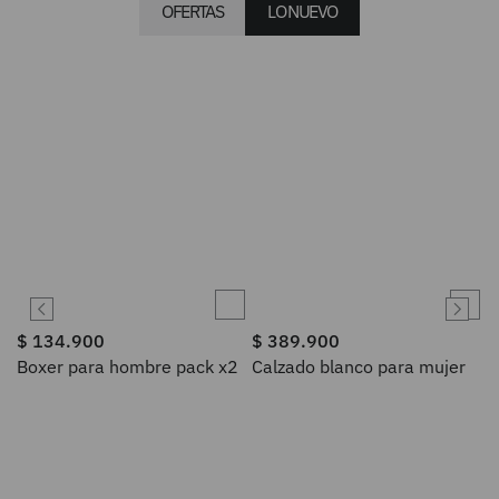
OFERTAS
LO NUEVO
$
134
.
900
$
389
.
900
Boxer para hombre pack x2
Calzado blanco para mujer
OXFORD JEANS
OXFORD JEANS