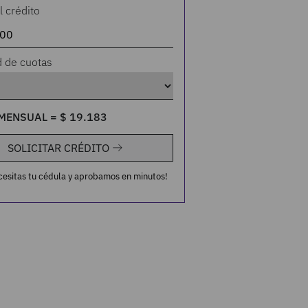
l crédito
d de cuotas
MENSUAL =
$
19
.
183
SOLICITAR CRÉDITO
cesitas tu cédula y aprobamos en minutos!