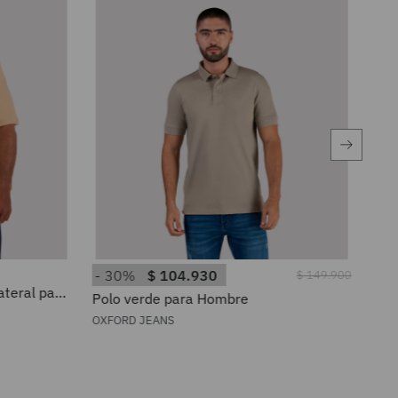
30%
$
104
.
930
2
$
149
.
900
teral para
Polo verde para Hombre
Cam
OXFORD JEANS
OXF