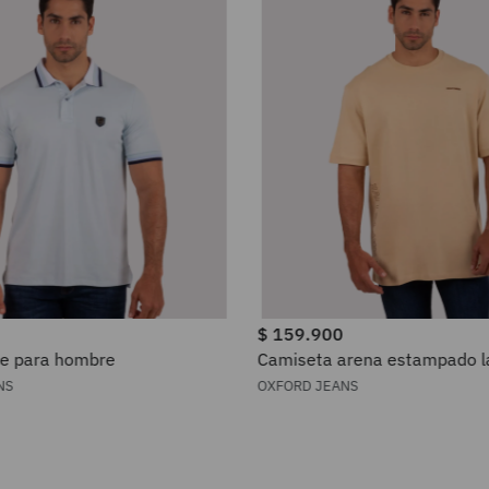
$
159
.
900
te para hombre
Camiseta arena estampado la
hombre
NS
OXFORD JEANS