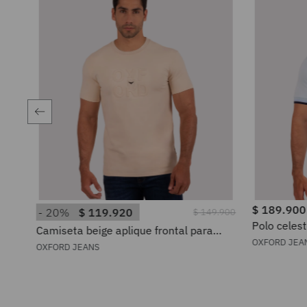
$
189
.
900
20%
$
119
.
920
$
149
.
900
Polo celes
Camiseta beige aplique frontal para
hombre
OXFORD JEA
OXFORD JEANS