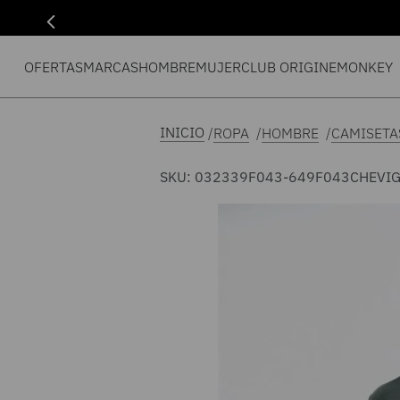
OFERTAS
MARCAS
HOMBRE
MUJER
CLUB ORIGIN
EMONKEY
ROPA
HOMBRE
CAMISETA
SKU
:
032339F043-649F043
CHEVI