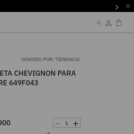
VENDIDO POR:
TIENDACOL
ETA CHEVIGNON PARA
E 649F043
－
＋
900