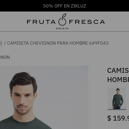
50% OFF EN ZIKLUZ
CAMISETA CHEVIGNON PARA HOMBRE 649F043
S
GNON
CAMIS
HOMBR
$
159
.