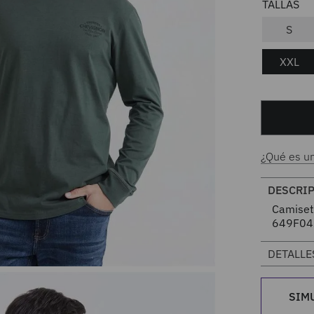
S
XXL
¿Qué es u
DESCRI
Camiset
649F04
DETALLE
SIM