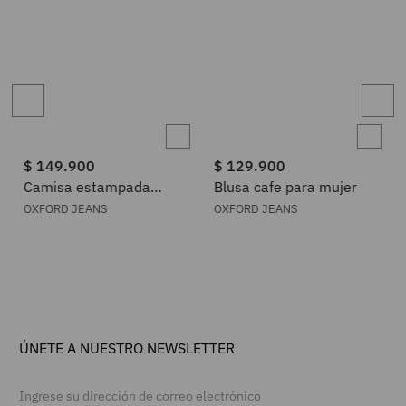
$
149
.
900
$
129
.
900
Camisa estampada
Blusa cafe para mujer
manga corta para mujer
OXFORD JEANS
OXFORD JEANS
ÚNETE A NUESTRO NEWSLETTER