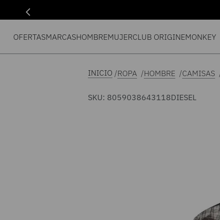
OFERTAS
MARCAS
HOMBRE
MUJER
CLUB ORIGIN
EMONKEY
ROPA
HOMBRE
CAMISAS
SKU
:
8059038643118
DIESEL