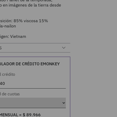
o en imágenes de la tierra desde
sición: 85% viscosa 15%
da-nailon
rigen: Vietnam
S
ULADOR DE CRÉDITO EMONKEY
l crédito
d de cuotas
MENSUAL =
$
89
.
966