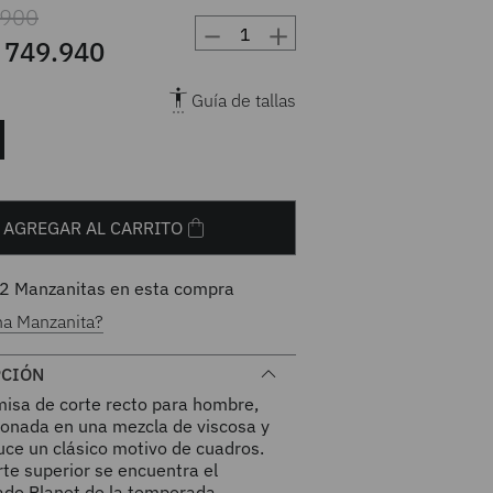
900
－
＋
749
.
940
Guía de tallas
AGREGAR AL CARRITO
2
Manzanitas en esta compra
na Manzanita?
PCIÓN
misa de corte recto para hombre,
ionada en una mezcla de viscosa y
luce un clásico motivo de cuadros.
rte superior se encuentra el
do Planet de la temporada,