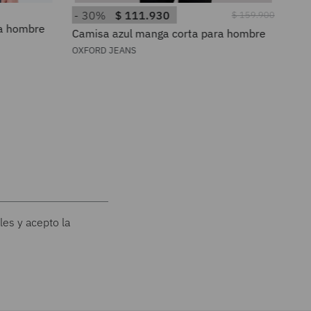
30%
$
111
.
930
3
$
159
.
900
ra hombre
Camisa azul manga corta para hombre
Cam
OXFORD JEANS
OXF
les y acepto la