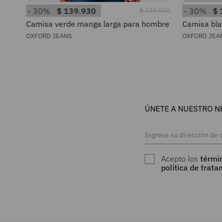
30%
$
139
.
930
30%
$
$
199
.
900
Camisa verde manga larga para hombre
Camisa bla
hombre
OXFORD JEANS
OXFORD JEA
ÚNETE A NUESTRO N
Acepto los
térmi
politica de trat