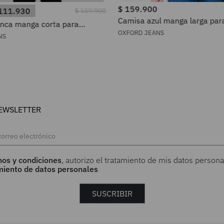
$
159
.
900
111
.
930
$
159
.
900
Camisa azul manga larga pa
nca manga corta para
OXFORD JEANS
NS
EWSLETTER
nos y condiciones
, autorizo el tratamiento de mis datos persona
amiento de datos personales
SUSCRIBIR