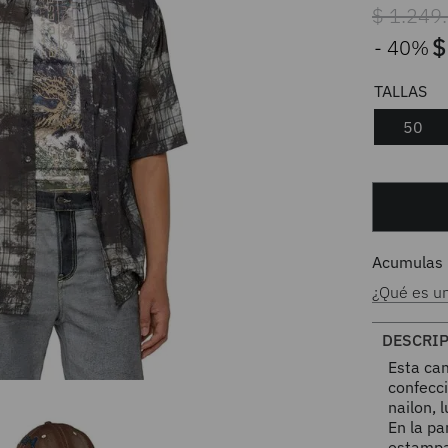
$
1
.
249
.
$
40%
50
Acumulas
¿Qué es u
DESCRI
Esta ca
confecc
nailon, 
En la pa
estampa