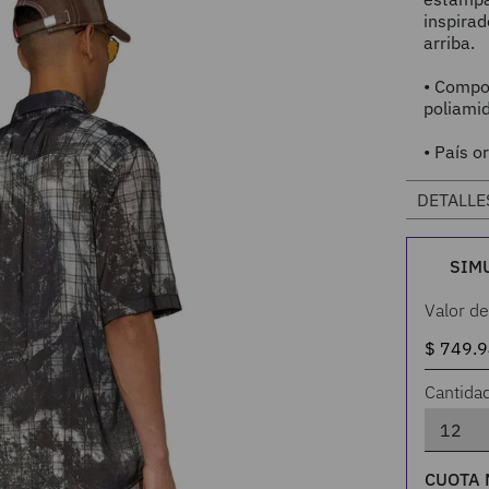
inspirad
arriba.
• Compo
poliami
• País o
DETALLE
SIM
Valor de
Cantida
CUOTA 