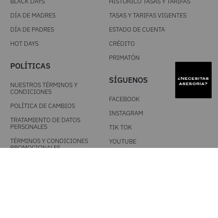
BLACK DAYS
HISTÓRICO TASAS Y TARIFAS
DÍA DE MADRES
TASAS Y TARIFAS VIGENTES
DÍA DE PADRES
ESTADO DE CUENTA
HOT DAYS
CRÉDITO
PRIMATÓN
POLÍTICAS
SÍGUENOS
NUESTROS TÉRMINOS Y
CONDICIONES
FACEBOOK
POLÍTICA DE CAMBIOS
INSTAGRAM
TRATAMIENTO DE DATOS
PERSONALES
TIK TOK
TÉRMINOS Y CONDICIONES
YOUTUBE
PROMOCIONALES
DESCARGA NUESTRA APP