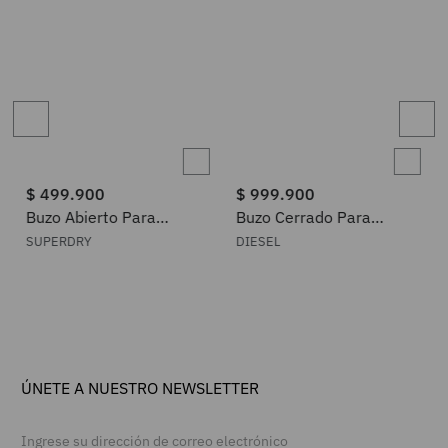
$
499
.
900
$
999
.
900
Buzo Abierto Para
Buzo Cerrado Para
Hombre Essential Logo
Hombre S-Boxt-T1 Diesel
SUPERDRY
DIESEL
Zip Hoodie Hb Superdry
ÚNETE A NUESTRO NEWSLETTER