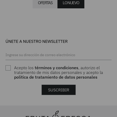
OFERTAS
LO NUEVO
$
134
.
900
$
389
.
900
Boxer para hombre pack x2
Calzado blanco para mujer
OXFORD JEANS
OXFORD JEANS