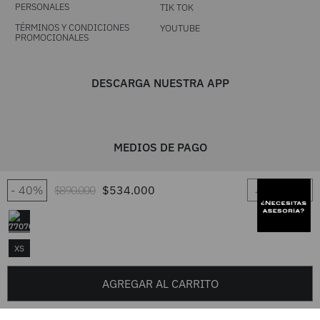
PERSONALES
TIK TOK
TÉRMINOS Y CONDICIONES
YOUTUBE
PROMOCIONALES
DESCARGA NUESTRA APP
MEDIOS DE PAGO
－
＋
40%
$
890
.
000
$
534
.
000
XS
AGREGAR AL CARRITO
UNA MARCA TIENDACOL S.A.S. / Línea única 604 444 0101 - Resto del
país 01 8000 417 7777 / TODOS LOS DERECHOS RESERVADOS FRUTA
FRESCA 2026. Desarrollado por