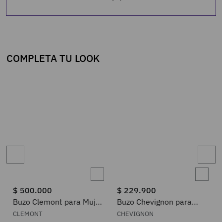
COMPLETA TU LOOK
$
500
.
000
$
229
.
900
Buzo Clemont para Mujer
Buzo Chevignon para
12120215
Mujer 782H002
CLEMONT
CHEVIGNON