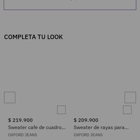
COMPLETA TU LOOK
$
219
.
900
$
209
.
900
Sweater cafe de cuadros
Sweater de rayas para
para mujer
mujer
OXFORD JEANS
OXFORD JEANS