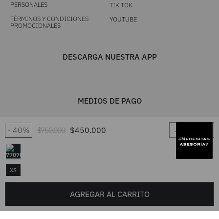
PERSONALES
TIK TOK
TÉRMINOS Y CONDICIONES
YOUTUBE
PROMOCIONALES
DESCARGA NUESTRA APP
MEDIOS DE PAGO
－
＋
40%
$
750
.
000
$
450
.
000
XS
AGREGAR AL CARRITO
UNA MARCA TIENDACOL S.A.S. / Línea única 604 444 0101 - Resto del
país 01 8000 417 7777 / TODOS LOS DERECHOS RESERVADOS FRUTA
FRESCA 2026. Desarrollado por