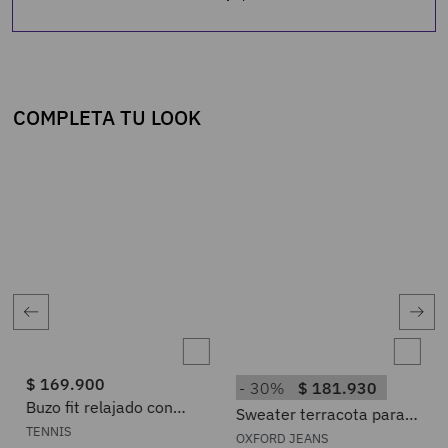
COMPLETA TU LOOK
$
169
.
900
30%
$
181
.
930
Buzo fit relajado con
Sweater terracota para
estampado bandana en
mujer
TENNIS
OXFORD JEANS
algodón crudo para mujer