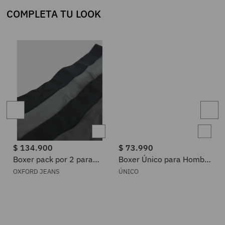
COMPLETA TU LOOK
$
134
.
900
$
73
.
990
e
Boxer pack por 2 para
Boxer Único para Hombre
hombre
260401002184343
OXFORD JEANS
ÚNICO