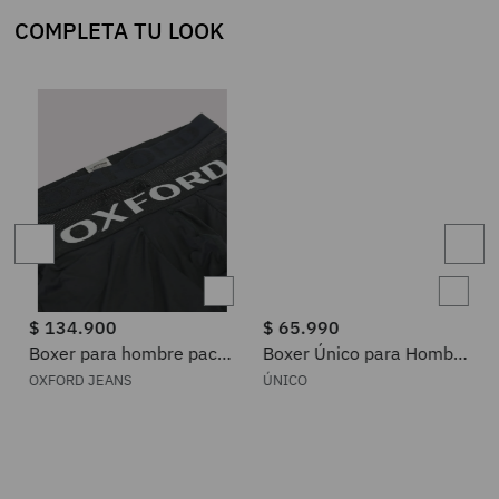
COMPLETA TU LOOK
$
134
.
900
$
65
.
990
e
Boxer para hombre pack
Boxer Único para Hombre
x2
240901002038105
OXFORD JEANS
ÚNICO