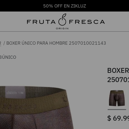
50% OFF EN ZIKLUZ
BOXER ÚNICO PARA HOMBRE 2507010021143
R
3
ÚNICO
BOXER
25070
$
69
.
9