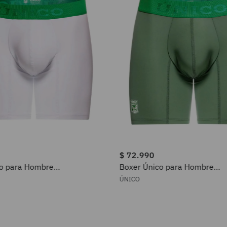
$
72
.
990
co para Hombre
Boxer Único para Hombre
023300
2505010023543
ÚNICO