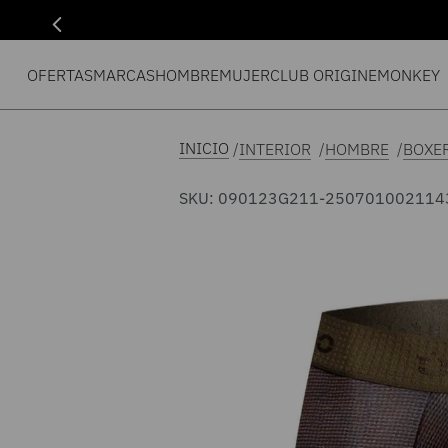
OFERTAS
MARCAS
HOMBRE
MUJER
CLUB ORIGIN
EMONKEY
INTERIOR
HOMBRE
BOXE
SKU
:
090123G211-250701002114