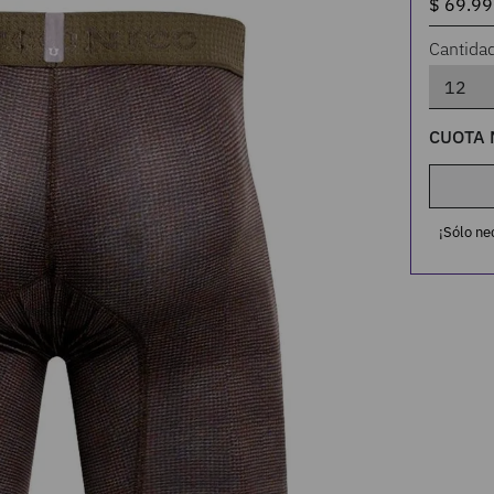
Cantida
CUOTA 
¡Sólo ne