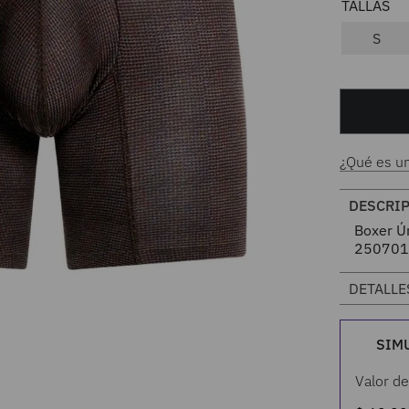
S
¿Qué es u
DESCRI
Boxer Ú
250701
DETALLE
SIM
Valor de