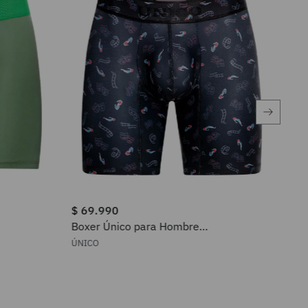
$
69
.
990
$
6
Boxer Único para Hombre
Box
2411010020699
23
ÚNICO
ÚNI