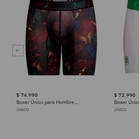
$
74
.
990
$
72
.
990
Boxer Único para Hombre
Boxer Úni
2505010024199
2505010
ÚNICO
ÚNICO