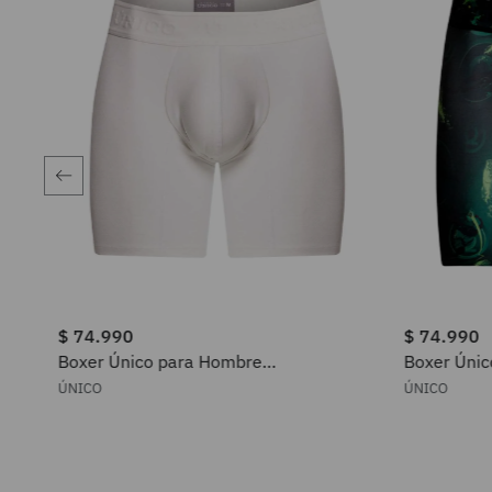
$
74
.
990
$
74
.
990
Boxer Único para Hombre
Boxer Úni
2505010020202
2505010
ÚNICO
ÚNICO