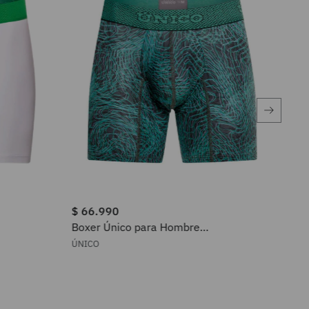
$
66
.
990
$
6
Boxer Único para Hombre
Box
2408010020543
24
ÚNICO
ÚNI