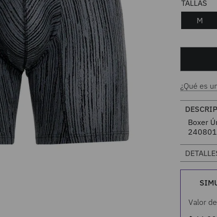
M
¿Qué es u
DESCRI
Boxer Ú
240801
DETALLE
SIM
Valor de