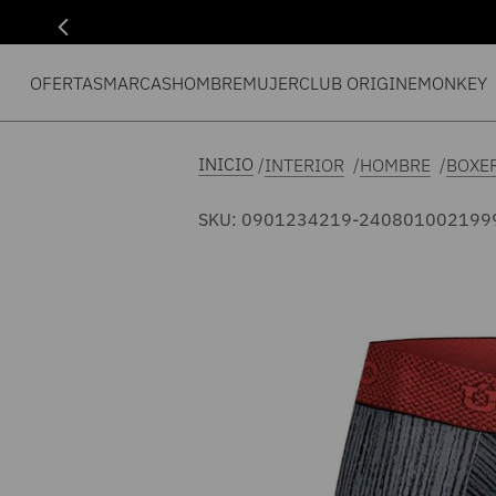
OFERTAS
MARCAS
HOMBRE
MUJER
CLUB ORIGIN
EMONKEY
INTERIOR
HOMBRE
BOXE
SKU
:
0901234219-240801002199