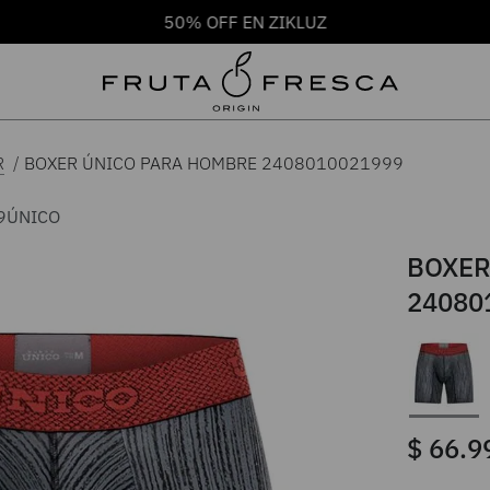
50% OFF EN ZIKLUZ
BOXER ÚNICO PARA HOMBRE 2408010021999
R
9
ÚNICO
BOXER
24080
$
66
.
9