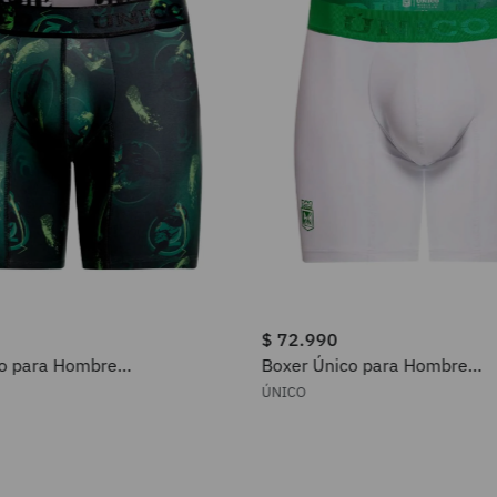
$
72
.
990
co para Hombre
Boxer Único para Hombre
023943
2505010023300
ÚNICO