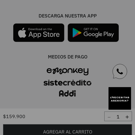
DESCARGA NUESTRA APP
MEDIOS DE PAGO
UNA MARCA TIENDACOL S.A.S. / Línea única 604 444 0101 - Resto del
－
＋
$
159
.
900
país 01 8000 417 7777 / TODOS LOS DERECHOS RESERVADOS FRUTA
FRESCA 2026. Desarrollado por
AGREGAR AL CARRITO