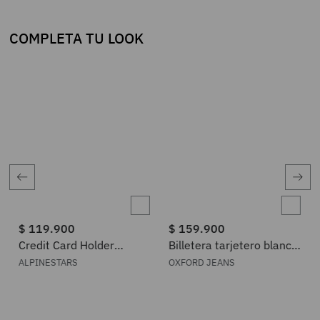
COMPLETA TU LOOK
$
119
.
900
$
159
.
900
Credit Card Holder
Billetera tarjetero blanca
Alpinestars Ageless
para hombre
ALPINESTARS
OXFORD JEANS