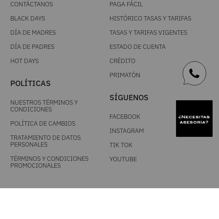
CONTÁCTANOS
PAGA FÁCIL
BLACK DAYS
HISTÓRICO TASAS Y TARIFAS
DÍA DE MADRES
TASAS Y TARIFAS VIGENTES
DÍA DE PADRES
ESTADO DE CUENTA
HOT DAYS
CRÉDITO
PRIMATÓN
POLÍTICAS
SÍGUENOS
NUESTROS TÉRMINOS Y
CONDICIONES
FACEBOOK
POLÍTICA DE CAMBIOS
INSTAGRAM
TRATAMIENTO DE DATOS
PERSONALES
TIK TOK
TÉRMINOS Y CONDICIONES
YOUTUBE
PROMOCIONALES
DESCARGA NUESTRA APP