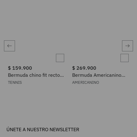
$
159
.
900
$
269
.
900
Bermuda chino fit recto
Bermuda Americanino
con micro rayas
para Hombre 552H008
TENNIS
AMERICANINO
verticales en algodón gris
para hombre
ÚNETE A NUESTRO NEWSLETTER