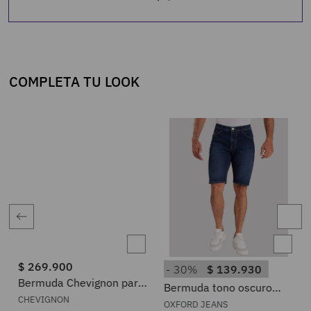
COMPLETA TU LOOK
$
269
.
900
30%
$
139
.
930
Bermuda Chevignon para
Bermuda tono oscuro
Hombre 352H001
para hombre
CHEVIGNON
OXFORD JEANS