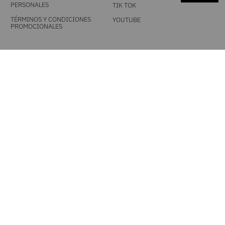
PERSONALES
TIK TOK
TÉRMINOS Y CONDICIONES
YOUTUBE
PROMOCIONALES
DESCARGA NUESTRA APP
MEDIOS DE PAGO
UNA MARCA TIENDACOL S.A.S. / Línea única 604 444 0101 - Resto del