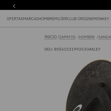
OFERTAS
MARCAS
HOMBRE
MUJER
CLUB ORIGIN
EMONKEY
ZAPATOS
HOMBRE
SANDA
SKU
:
8056153199353
OAKLEY