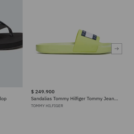
$
249
.
900
$
1
lop
Sandalias Tommy Hilfiger Tommy Jeans
San
Pool Slide para Hombre
23
TOMMY HILFIGER
SKE