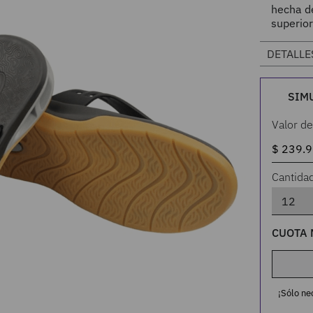
hecha d
superior
DETALLE
SIM
Valor de
Cantida
CUOTA 
¡Sólo ne