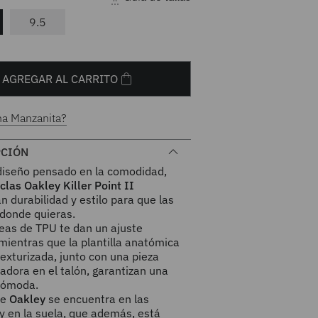
9.5
AGREGAR AL CARRITO
na Manzanita?
PCIÓN
diseño pensado en la comodidad,
clas Oakley Killer Point II
 durabilidad y estilo para que las
 donde quieras.
eas de TPU te dan un ajuste
mientras que la plantilla anatómica
exturizada, junto con una pieza
zadora en el talón, garantizan una
cómoda.
de
Oakley
se encuentra en las
y en la suela, que además, está