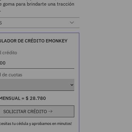
e goma para brindarte una tracción
.
S
ULADOR DE CRÉDITO EMONKEY
l crédito
d de cuotas
MENSUAL =
$
28
.
780
SOLICITAR CRÉDITO
cesitas tu cédula y aprobamos en minutos!