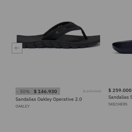
$
259
.
000
30%
$
146
.
930
$
209
.
900
Sandalias 
Sandalias Oakley Operative 2.0
Recovery 
SKECHERS
OAKLEY