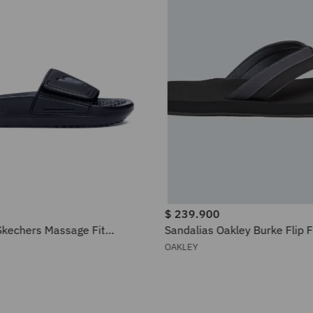
$
239
.
900
Skechers Massage Fit
Sandalias Oakley Burke Flip F
para Hombre
OAKLEY